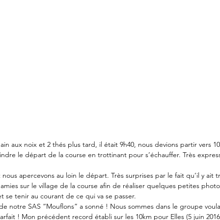
n aux noix et 2 thés plus tard, il était 9h40, nous devions partir vers 1
oindre le départ de la course en trottinant pour s’échauffer. Très exp
nous apercevons au loin le départ. Très surprises par le fait qu’il y ait
mies sur le village de la course afin de réaliser quelques petites photo
t se tenir au courant de ce qui va se passer. 
 de notre SAS “Mouflons” a sonné ! Nous sommes dans le groupe voulan
fait ! Mon précédent record établi sur les 10km pour Elles (5 juin 2016 