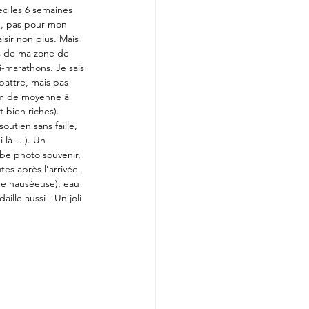
ec les 6 semaines 
e, pas pour mon 
isir non plus. Mais 
rs de ma zone de 
-marathons. Je sais 
battre, mais pas 
/km de moyenne à 
 bien riches).
tien sans faille, 
i là….). Un 
rbe photo souvenir, 
tes après l’arrivée. 
ore nauséeuse), eau 
ille aussi ! Un joli 