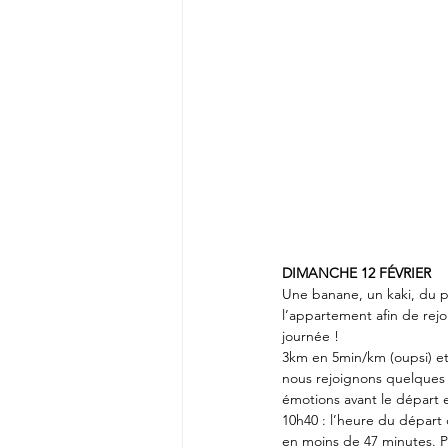
DIMANCHE 12 FÉVRIER
Une banane, un kaki, du pai
l’appartement afin de rej
journée ! 
3km en 5min/km (oupsi) et 
nous rejoignons quelques a
émotions avant le départ e
10h40 : l’heure du départ
en moins de 47 minutes. Par