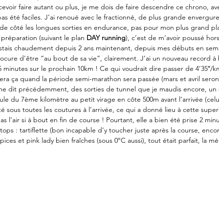
evoir faire autant ou plus, je me dois de faire descendre ce chrono, av
as été faciles. J’ai renoué avec le fractionné, de plus grande envergur
is de côté les longues sorties en endurance, pas pour mon plus grand pla
préparation (suivant le plan 
DAY running
), c’est de m’avoir poussé ho
restais chaudement depuis 2 ans maintenant, depuis mes débuts en semi
cure d’être “au bout de sa vie”, clairement. J’ai un nouveau record à 
45 minutes sur le prochain 10km ! Ce qui voudrait dire passer de 4’35″
ra ça quand la période semi-marathon sera passée (mars et avril seront
 dit précédemment, des sorties de tunnel que je maudis encore, un sou
e du 7ème kilomètre au petit virage en côte 500m avant l’arrivée (celu
sous toutes les coutures à l’arrivée, ce qui a donné lieu à cette supe
s l’air si à bout en fin de course ! Pourtant, elle a bien été prise 2 minu
 tops : tartiflette (bon incapable d’y toucher juste après la course, enc
ces et pink lady bien fraîches (sous 0°C aussi), tout était parfait, la méda