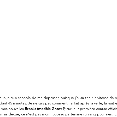
e je suis capable de me dépasser, puisque j’ai su tenir la vitesse de 
ant 45 minutes. Je ne sais pas comment j’ai fait après la veille, la nuit et
r mes nouvelles 
Brooks (
modèle Ghost 9
)
 sur leur première course offici
 jamais déçue, ce n’est pas mon nouveau partenaire running pour rien. El