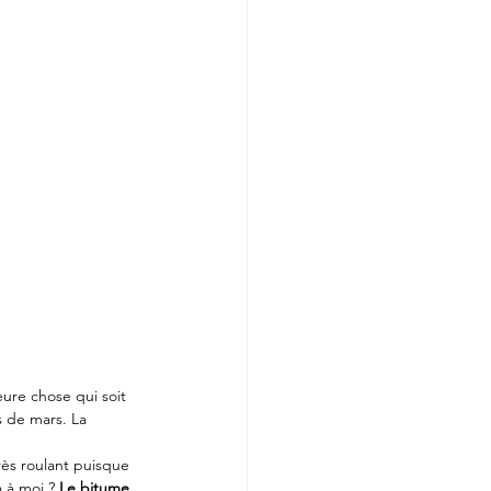
leure chose qui soit 
s de mars. La 
rès roulant puisque 
 à moi ? 
Le bitume