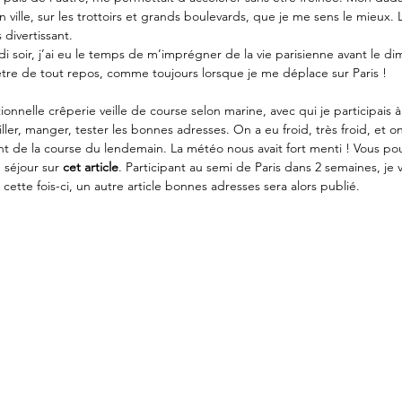
en ville, sur les trottoirs et grands boulevards, que je me sens le mieux
divertissant. 
di soir, j’ai eu le temps de m’imprégner de la vie parisienne avant le di
 être de tout repos, comme toujours lorsque je me déplace sur Paris !
tionnelle crêperie veille de course selon marine, avec qui je participais 
ler, manger, tester les bonnes adresses. On a eu froid, très froid, et on
 de la course du lendemain. La météo nous avait fort menti ! Vous pou
séjour sur 
cet article
. Participant au semi de Paris dans 2 semaines, je v
n cette fois-ci, un autre article bonnes adresses sera alors publié.