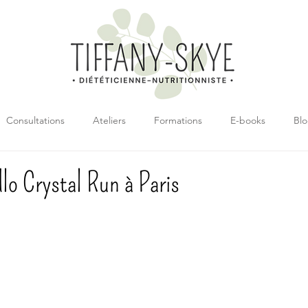
Consultations
Ateliers
Formations
E-books
Bl
lo Crystal Run à Paris