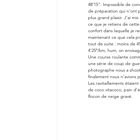
48’15”. Impossible de conc
de préparation qui n’ont p
plus grand plaisir. J’ai m
ce que je retiens de cette 
confort dans laquelle je 
maintenant ce que cela pro
tout de suite : moins de 
4’25″/km, hum, on envisage
Une course roulante comme
une série de coup de gueul
photographe nous a shooté 
finalement nous n’avions pa
Les ravitaillements étaient
de coco vitacoco, pain d’épi
flocon de neige gravé.