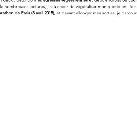
en deux : deux bonnes 
adresses végétaliennes
 et deux endroits 
où cour
e nombreuses lectures, j’ai à coeur de végétaliser mon quotidien. Je s
rathon de Paris (8 avril 2018)
, et devant allonger mes sorties, je parcou