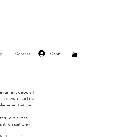
Connexion
og
Contact
 maintenant depuis 1 
ages dans le sud de 
oulagement et de 
es, je n’ai pas 
nt, on sait bien 