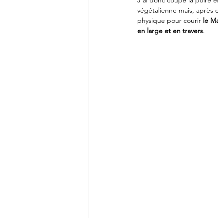
J’ai donc coupé la poire 
végétalienne mais, après d
physique pour courir 
le Ma
en large et en travers
.