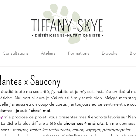
Consultations
Ateliers
Formations
E-books
Bl
Nantes x Saucony
ai étudié toute ma scolarité, j’y habite et je m’y suis installée en libéral
fétiche. Nul part ailleurs je n’ai réussi à m’y sentir bien. Malgré mes st
uelle j’ai aussi eu un coup de coeur, j’ai toujours eu ce sentiment de s
Nantes : 
je suis “chez” moi
.
ny
m’a proposé ce projet, vous présenter mes 4 endroits favoris sur Nant
a tâche la plus difficile a été de 
choisir ces 4 endroits
. En me connaissa
 sont : 
manger, tester les restaurants, courir, voyager, photographier.