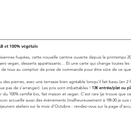
 AB et 100% végétale
arisiennes hupées, cette nouvelle cantine ouverte depuis le printemps 
ers vegan, desserts appétissants… Et une carte qui change toutes les 
ue de tous au comptoir de prise de commande pour être sûre de ce que
u des pierres, avec une terrasse bien agréable lorsqu’il fait beau (en 2 foi
que pas de s’arranger). Les prix sont imbattables ! 
13€ entrée/plat ou pl
r du 100% certifié bio, fait maison et vegan. C’est rare (je trouve que ce
 cocon accueille aussi des évènements (malheureusement à 18h30 je suis
jeuners ateliers sur le mois d’Octobre : rendez-vous sur la page d’accu