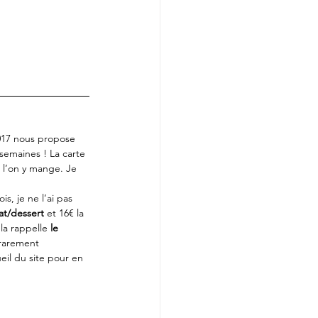
2017 nous propose 
semaines ! La carte 
 l’on y mange. Je 
s, je ne l’ai pas 
at/dessert
 et 16€ la 
la rappelle 
le 
 rarement 
eil du site pour en 