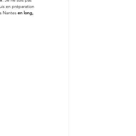
ir
. Je ne suis pas 
uis en préparation 
rs Nantes 
en long, 