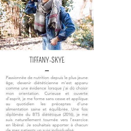
TIFFANY-SKYE
Passionnée de nutrition depuis le plus jeune
âge, devenir diététicienne m'est apparu
comme une évidence lorsque j'ai dû choisir
mon orientation. Curieuse et ouverte
d'esprit, je me forme sans cesse et applique
au quotidien les préceptes d'une
alimentation saine et équilibrée.
Une fois
diplômée du BTS diététique (2016), je me
suis naturellement tournée vers l'exercice
en libéral. Je souhaitais apporter à chacun
de mes patients un suivi individualisé.