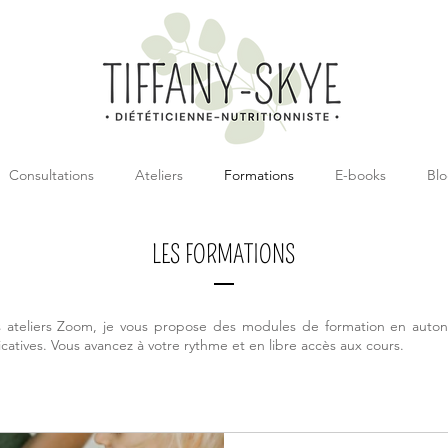
Consultations
Ateliers
Formations
E-books
Bl
LES FORMATIONS
ateliers Zoom, je vous propose des modules de formation en auto
icatives. Vous avancez à votre rythme et en libre accès aux cours.