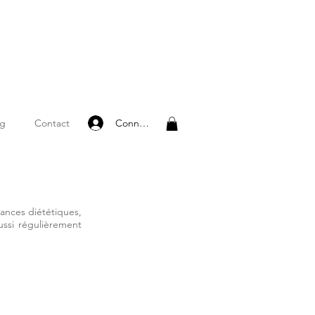
Connexion
og
Contact
ances diététiques,
ussi régulièrement