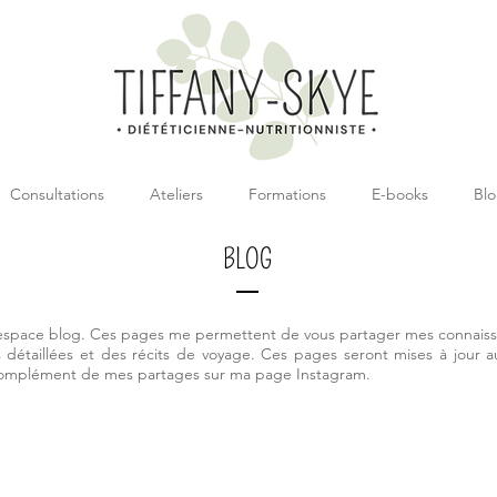
Consultations
Ateliers
Formations
E-books
Bl
BLOG
espace blog. Ces pages me permettent de vous partager mes connaiss
 détaillées et des récits de voyage. Ces pages seront mises à jour a
complément de mes partages sur ma page Instagram.