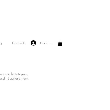
Connexion
og
Contact
ances diététiques,
ussi régulièrement