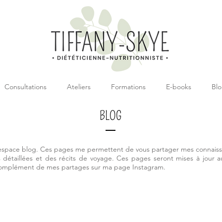
Consultations
Ateliers
Formations
E-books
Bl
BLOG
espace blog. Ces pages me permettent de vous partager mes connaiss
 détaillées et des récits de voyage. Ces pages seront mises à jour a
complément de mes partages sur ma page Instagram.