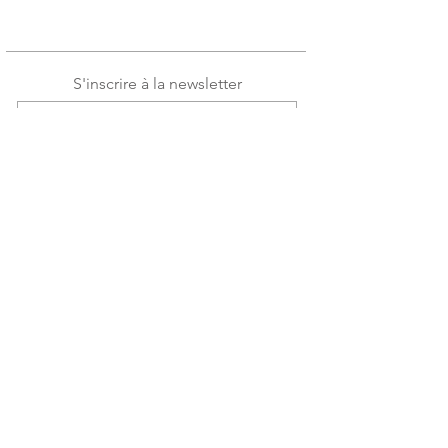
S'inscrire à la newsletter
J'accepte les conditions
Voir les
conditions d'utilisation
S'incrire
Blog
Contact
Confidentialité
CGV / CGU
© 2022 par Tiffany-Skye. Créé par
Eguzki