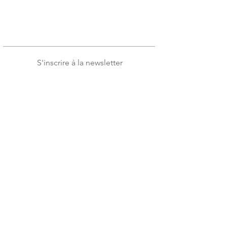
S'inscrire à la newsletter
J'accepte les conditions
Voir les
conditions d'utilisation
S'incrire
Blog
Contact
Confidentialité
CGV / CGU