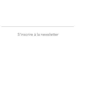
S'inscrire à la newsletter
J'accepte les conditions
Voir les
conditions d'utilisation
S'incrire
Blog
Contact
Confidentialité
CGV / CGU