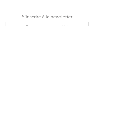
S'inscrire à la newsletter
J'accepte les conditions
Voir les
conditions d'utilisation
S'incrire
Blog
Contact
Confidentialité
CGV / CGU
© 2022 par Tiffany-Skye. Créé par
Eguzki
Studio
.
Mentions légales
.