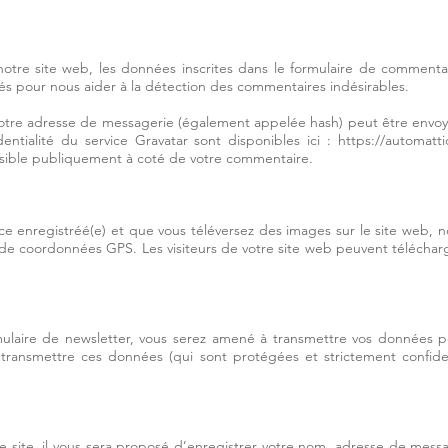
tre site web, les données inscrites dans le formulaire de commentair
ctés pour nous aider à la détection des commentaires indésirables.
otre adresse de messagerie (également appelée hash) peut être envoyée 
dentialité du service Gravatar sont disponibles ici :
https://automatti
visible publiquement à coté de votre commentaire.
trice enregistréé(e) et que vous téléversez des images sur le site web, n
 coordonnées GPS. Les visiteurs de votre site web peuvent télécharge
rmulaire de newsletter, vous serez amené à transmettre vos données 
ransmettre ces données (qui sont protégées et strictement confident
 site, il vous sera proposé d’enregistrer votre nom, adresse de messa