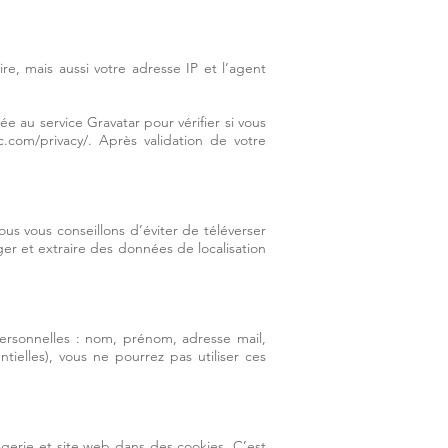
e, mais aussi votre adresse IP et l’agent
au service Gravatar pour vérifier si vous
c.com/privacy/.
Après validation de votre
ous vous conseillons d’éviter de téléverser
r et extraire des données de localisation
personnelles : nom, prénom, adresse mail,
ielles), vous ne pourrez pas utiliser ces
gerie et site web dans des cookies. C’est