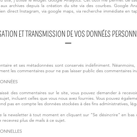
u site, j’utilise le widget Google Analytics. Cet outil me permet de sav
aux archives depuis la création du site via des courbes. Google Ana
lien direct Instagram, via google maps, via recherche immédiate en 
ISATION ET TRANSMISSION DE VOS DONNÉES PERSONN
entaire et ses métadonnées sont conservés indéfiniment. Néanmoins, l
ment les commentaires pour ne pas laisser public des commentaires in
 DONNÉES
laissé des commentaires sur le site, vous pouvez demander à recevoir
sujet, incluant celles que vous nous avez fournies. Vous pouvez égal
nd pas en compte les données stockées à des fins administratives, léga
de la newsletter à tout moment en cliquant sur "Se désincrire" en bas
recevrez plus de mails à ce sujet.
SONNELLES