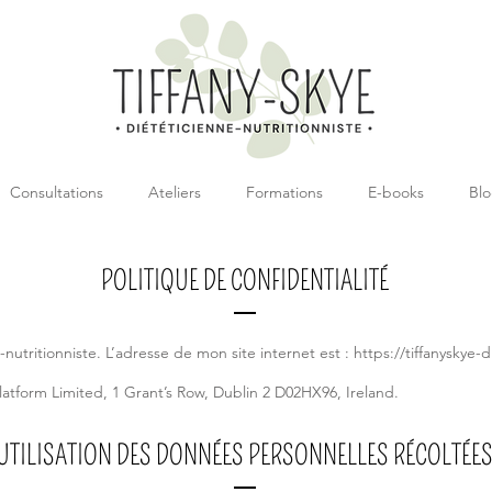
Consultations
Ateliers
Formations
E-books
Bl
POLITIQUE DE CONFIDENTIALITÉ
-nutritionniste. L’adresse de mon site internet est :
https://tiffanyskye-d
atform Limited, 1 Grant’s Row, Dublin 2 D02HX96, Ireland.
UTILISATION DES DONNÉES PERSONNELLES RÉCOLTÉE