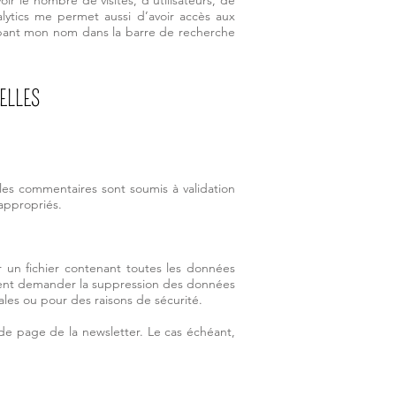
oir le nombre de visites, d’utilisateurs, de
lytics me permet aussi d’avoir accès aux
tapant mon nom dans la barre de recherche
ELLES
es commentaires sont soumis à validation
appropriés.
 un fichier contenant toutes les données
ement demander la suppression des données
les ou pour des raisons de sécurité.
 de page de la newsletter. Le cas échéant,