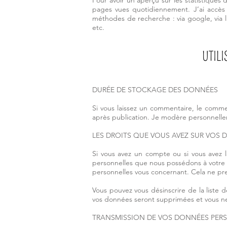
Pour avoir un aperçu sur les statistiques d
pages vues quotidiennement. J’ai accès 
méthodes de recherche : via google, via 
etc.
UTIL
DURÉE DE STOCKAGE DES DONNÉES
Si vous laissez un commentaire, le comm
après publication. Je modère personnelle
LES DROITS QUE VOUS AVEZ SUR VOS
Si vous avez un compte ou si vous avez 
personnelles que nous possédons à votre 
personnelles vous concernant. Cela ne pre
Vous pouvez vous désinscrire de la liste 
vos données seront supprimées et vous ne 
TRANSMISSION DE VOS DONNÉES PER