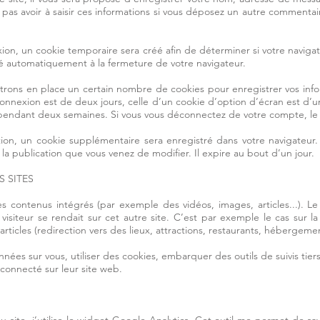
pas avoir à saisir ces informations si vous déposez un autre commentai
on, un cookie temporaire sera créé afin de déterminer si votre navigat
 automatiquement à la fermeture de votre navigateur.
rons en place un certain nombre de cookies pour enregistrer vos inf
onnexion est de deux jours, celle d’un cookie d’option d’écran est d’u
pendant deux semaines. Si vous vous déconnectez de votre compte, le 
tion, un cookie supplémentaire sera enregistré dans votre navigat
 la publication que vous venez de modifier. Il expire au bout d’un jour.
 SITES
es contenus intégrés (par exemple des vidéos, images, articles...). L
siteur se rendait sur cet autre site. C’est par exemple le cas sur la 
articles (redirection vers des lieux, attractions, restaurants, hébergemen
nées sur vous, utiliser des cookies, embarquer des outils de suivis tiers
onnecté sur leur site web.