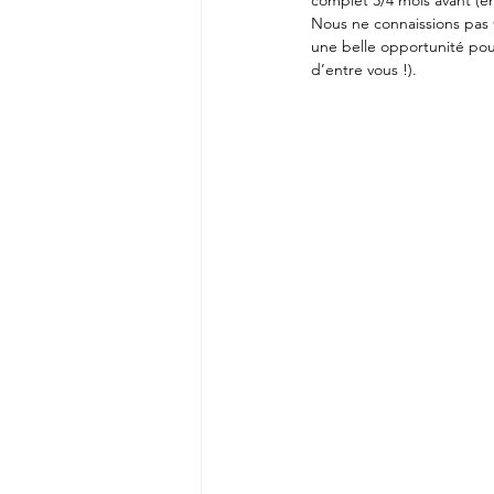
complet 3/4 mois avant (en j
Nous ne connaissions pas 
une belle opportunité pou
d’entre vous !).