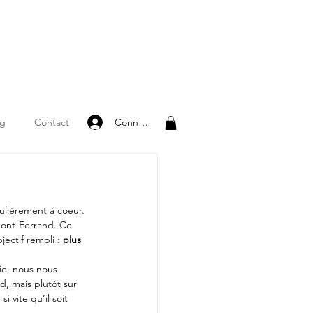
Connexion
og
Contact
ulièrement à coeur. 
mont-Ferrand. Ce 
ectif rempli : 
plus 
ie, nous nous 
d, mais plutôt sur 
 vite qu’il soit 