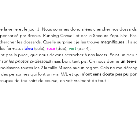
que la veille et le jour J. Nous sommes donc allées chercher nos dossards
sponsorisé par Brooks, Running Conseil et par le Secours Populaire. Pas
chercher les dossards. Quelle surprise : je les trouve 
magnifiques
 ! Ils 
les formats : 
bleu
 (solo), 
rose
 (duo), 
vert
(par 4).
nt pas la puce, que nous devons accrocher à nos lacets. Point un peu n
r sur les photos ci-dessous
) mais bon, tant pis. On nous donne 
un tee-sh
choisissons toutes les 2 la taille M sans aucun regret. Cela ne me déra
 des personnes qui font un vrai M/L et qui 
n’ont sans doute pas pu port
coupes de tee-shirt de course, on voit vraiment de tout !