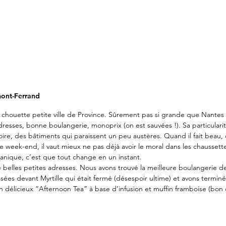
mont-Ferrand
chouette petite ville de Province. Sûrement pas si grande que Nantes b
adresses, bonne boulangerie, monoprix (on est sauvées !). Sa particularit
re, des bâtiments qui paraissent un peu austères. Quand il fait beau, ça
ce week-end, il vaut mieux ne pas déjà avoir le moral dans les chaussett
anique, c’est que tout change en un instant.
belles petites adresses. Nous avons trouvé la meilleure boulangerie de l
sées devant Myrtille qui était fermé (désespoir ultime) et avons termin
 délicieux “Afternoon Tea” à base d’infusion et muffin framboise (bon d’