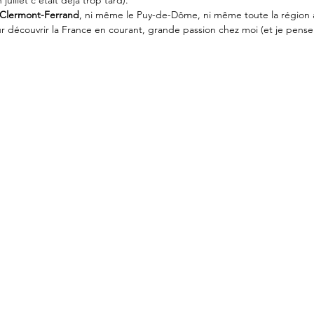
uillet c’était déjà trop tard).
Clermont-Ferrand
, ni même le Puy-de-Dôme, ni même toute la région 
r découvrir la France en courant, grande passion chez moi (et je pens