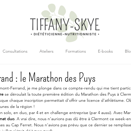
Consultations
Ateliers
Formations
E-books
Bl
and : le Marathon des Puys
rmont-Ferrand, je me plonge dans ce compte-rendu qui me tient partic
re
 se déroulait la toute première édition du Marathon des Puys à Cler
sque chaque inscription permettait d’offrir une licence d’athlétisme. Obj
eunes de la région !
n solo, en duo, par 4 et en challenge entreprise (par 4 aussi). Avec Mar
rmat duo
. A vrai dire, nous n’aurions pas dû être à Clermont ce week-en
es au Cap Ferret. Nous n’avions pas prévu que ce dernier se remplisse si