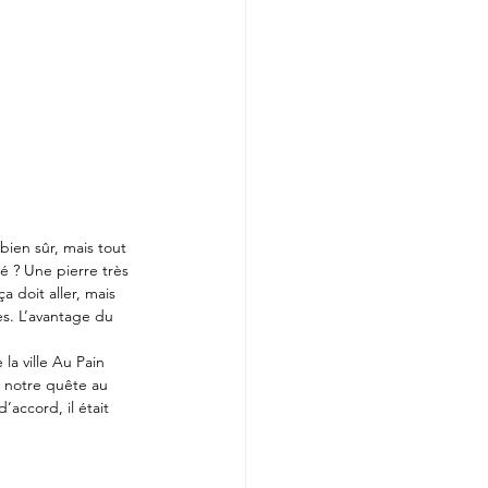
ien sûr, mais tout 
é ? Une pierre très 
 doit aller, mais 
es. L’avantage du 
a ville Au Pain 
é notre quête au 
accord, il était 