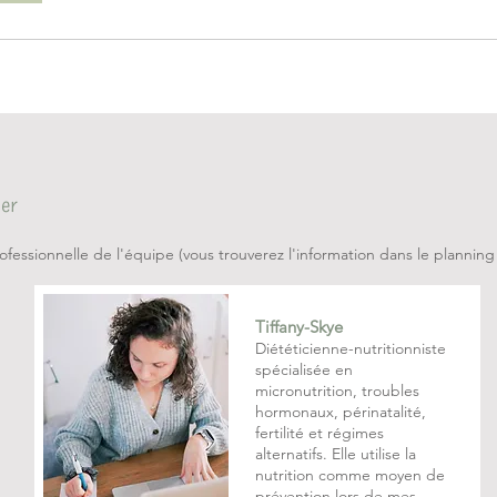
ier
ofessionnelle de l'équipe (vous trouverez l'information dans le planning d
Tiffany-Skye
Diététicienne-nutritionniste
spécialisée en
micronutrition, troubles
hormonaux, périnatalité,
fertilité et régimes
alternatifs. Elle utilise la
nutrition comme moyen de
prévention lors de mes