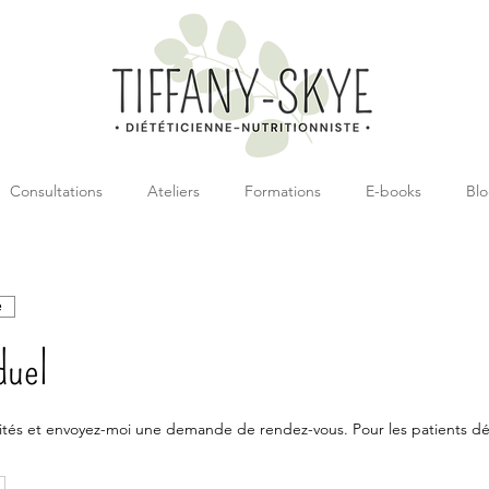
Consultations
Ateliers
Formations
E-books
Bl
e
duel
ilités et envoyez-moi une demande de rendez-vous. Pour les patients d