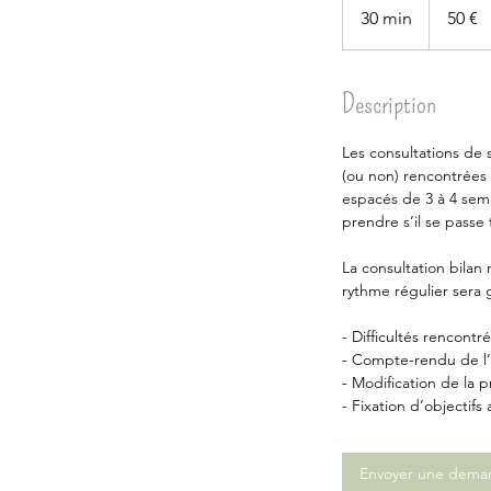
euros
30 min
3
50 €
0
m
i
Description
n
Les consultations de s
(ou non) rencontrées 
espacés de 3 à 4 semai
prendre s’il se pass
La consultation bilan
rythme régulier sera 
- Difficultés rencont
- Compte-rendu de l’
- Modification de la 
- Fixation d’objectifs
Envoyer une dema