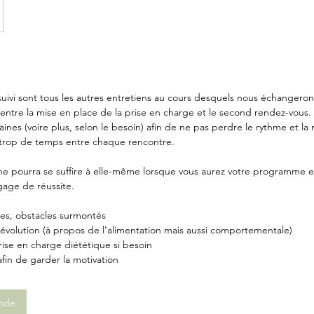
uivi sont tous les autres entretiens au cours desquels nous échangerons 
entre la mise en place de la prise en charge et le second rendez-vous. 
nes (voire plus, selon le besoin) afin de ne pas perdre le rythme et la 
e trop de temps entre chaque rencontre.
 ne pourra se suffire à elle-même lorsque vous aurez votre programme 
gage de réussite.
rées, obstacles surmontés
évolution (à propos de l’alimentation mais aussi comportementale)
prise en charge diététique si besoin
 afin de garder la motivation
nde