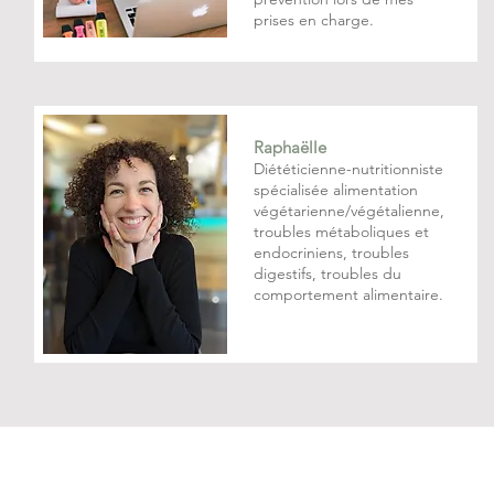
prises en charge.
Raphaëlle
Diététicienne-nutritionniste
spécialisée alimentation
végétarienne/végétalienne,
troubles métaboliques et
endocriniens, troubles
digestifs, troubles du
comportement alimentaire.