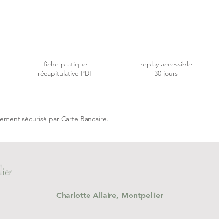
fiche pratique
replay accessible
récapitulative PDF
30 jours
iement sécurisé par Carte Bancaire.
lier
Charlotte Allaire, Montpellier