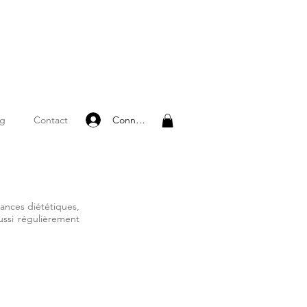
Connexion
og
Contact
ances diététiques,
ussi régulièrement