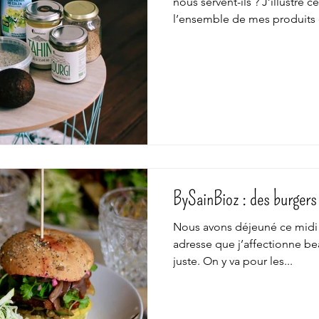
nous servent-ils ? J’illustre c
l’ensemble de mes produits 
BySainBioz : des burger
Nous avons déjeuné ce midi 
adresse que j’affectionne b
juste. On y va pour les...