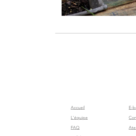
Accueil
E-b
L'équipe
Con
FAQ
Atel