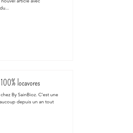
e nouvel article avec
du...
s 100% locavores
chez By SainBioz. C’est une
eaucoup depuis un an tout