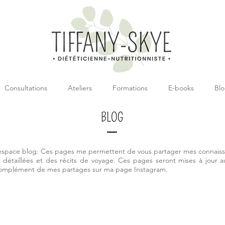
Consultations
Ateliers
Formations
E-books
Bl
BLOG
espace blog. Ces pages me permettent de vous partager mes connaiss
 détaillées et des récits de voyage. Ces pages seront mises à jour a
complément de mes partages sur ma page Instagram.