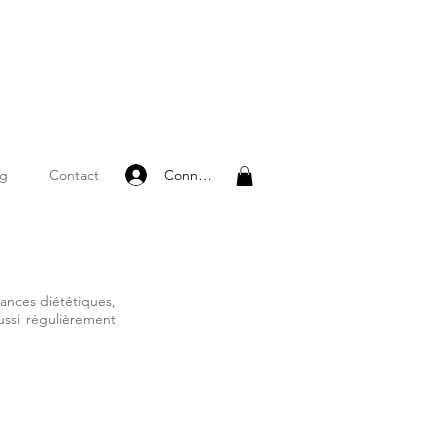
Connexion
og
Contact
ances diététiques,
ussi régulièrement