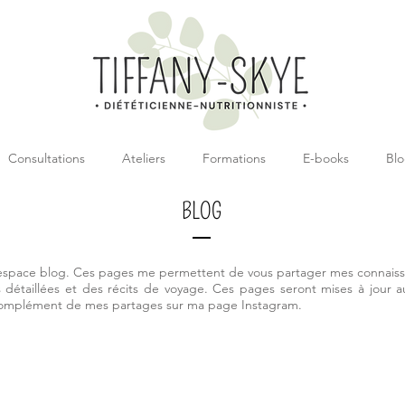
Consultations
Ateliers
Formations
E-books
Bl
BLOG
espace blog. Ces pages me permettent de vous partager mes connaiss
 détaillées et des récits de voyage. Ces pages seront mises à jour a
complément de mes partages sur ma page Instagram.