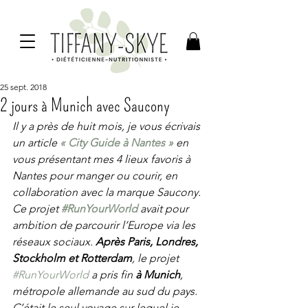
25 sept. 2018
2 jours à Munich avec Saucony
Il y a près de huit mois, je vous écrivais 
un article 
« City Guide à Nantes »
 en 
vous présentant mes 4 lieux favoris à 
Nantes pour manger ou courir, en 
collaboration avec la marque Saucony. 
Ce projet 
#RunYourWorld
 avait pour 
ambition de parcourir l’Europe via les 
réseaux sociaux. 
Après Paris, Londres, 
Stockholm et Rotterdam
, le projet 
#RunYourWorld
 a pris fin 
à Munich
, 
métropole allemande au sud du pays. 
C’était le seul voyage sur lequel je 