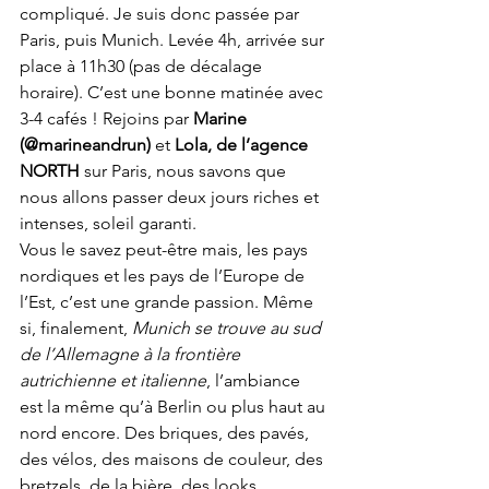
compliqué. Je suis donc passée par 
Paris, puis Munich. Levée 4h, arrivée sur 
place à 11h30 (pas de décalage 
horaire). C’est une bonne matinée avec 
3-4 cafés ! Rejoins par 
Marine 
(@marineandrun)
 et 
Lola, de l’agence 
NORTH
 sur Paris, nous savons que 
nous allons passer deux jours riches et 
intenses, soleil garanti.
Vous le savez peut-être mais, les pays 
nordiques et les pays de l’Europe de 
l’Est, c’est une grande passion. Même 
si, finalement, 
Munich se trouve au sud 
de l’Allemagne à la frontière 
autrichienne et italienne
, l’ambiance 
est la même qu’à Berlin ou plus haut au 
nord encore. Des briques, des pavés, 
des vélos, des maisons de couleur, des 
bretzels, de la bière, des looks 