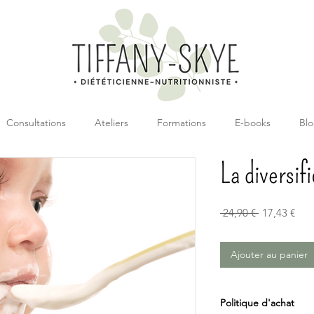
Consultations
Ateliers
Formations
E-books
Bl
La diversif
Prix
Prix
 24,90 € 
17,43 €
original
pro
Ajouter au panier
Politique d'achat