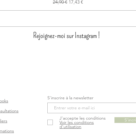
Prix original
Prix promotionnel
24,90 €
17,43 €
Rejoignez-moi sur Instagram !
S'inscrire à la newsletter
ooks
sultations
J'accepte les conditions
S'incr
iers
Voir les conditions
d'utilisation
mations