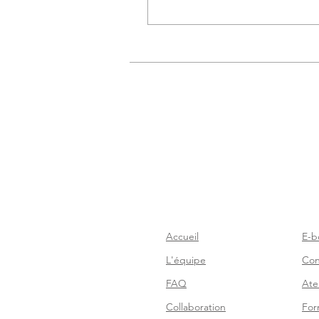
Accueil
E-b
L'équipe
Con
FAQ
Atel
Collaboration
For