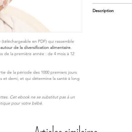
Article numérique : I
Description
vous ne recevez pas d
seront à télécharger 
40 pages de conseils
paiement aura été c
pas, sereinement la di
Droit de rétractation 
mois.
renoncez à exercer vo
- Les nouvelles reco
e (téléchargeable en PDF) qui rassemble
format numérique de c
- Le lait de bébé : ma
autour de la diversification alimentaire
.
d'échanger, annule
- Les meilleurs choix
s de la première année : de 4 mois à 12
Usage commercial : il
d'aliments
commercial de ce pr
- Exemples de réparti
- Les 1000 premiers j
partie de la période des 1000 premiers jours
- Renforcer le microb
ns et demi, et qui détermine la santé à long
- Diversification et al
- Diversification et 
- Notions sur la Dive
ttes. Cet ebook ne se substitut pas à un
tique pour votre bébé.
Articles similaires