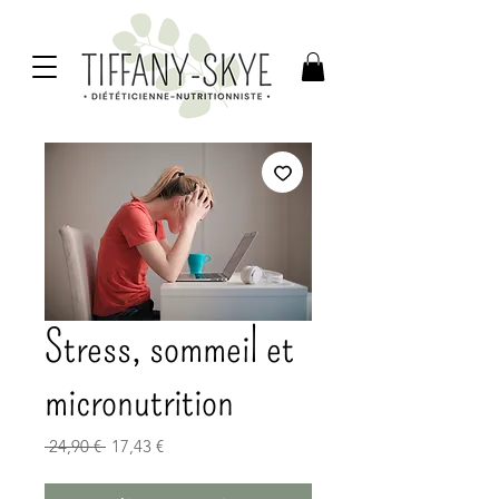
Stress, sommeil et
micronutrition
Prix
Prix
 24,90 € 
17,43 €
original
promotionnel